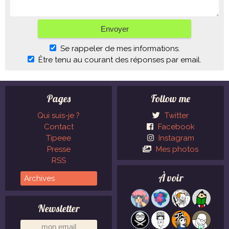
Se rappeler de mes informations.
Être tenu au courant des réponses par email.
Pages
Follow me
Qui suis-je ?
Twitter
Contact
Facebook
Tipeee
Instagram
Presse
Mes photos
RSS
À voir
Newsletter