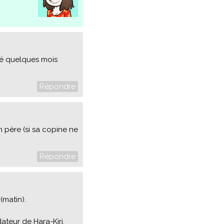
édé quelques mois
Répondre
n père (si sa copine ne
Répondre
(matin).
ateur de Hara-Kiri.