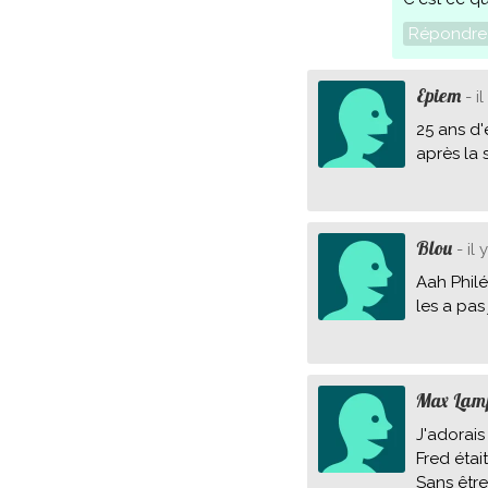
Répondre
Epiem
- il
25 ans d'
après la 
Blou
- il 
Aah Philé
les a pas 
Max Lam
J'adorais
Fred étai
Sans être