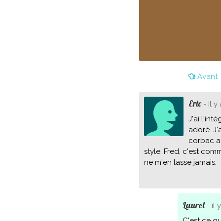
Avant
Eric
- il y
J'ai l'in
adoré. J'
corbac au
style. Fred, c'est com
ne m'en lasse jamais.
Laurel
- il 
C'est ce qu