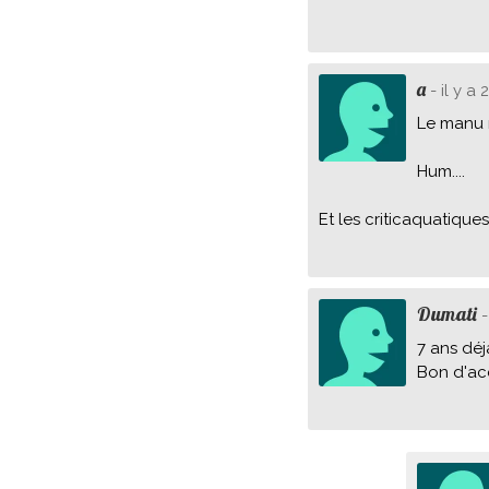
a
- il y a 
Le manu 
Hum....
Et les criticaquatiques
Dumati
-
7 ans déjà
Bon d'acc