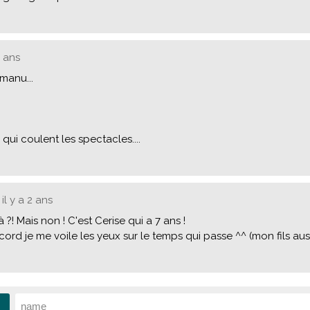
2 ans
manu...
 qui coulent les spectacles....
 il y a 2 ans
 ?! Mais non ! C'est Cerise qui a 7 ans !
ord je me voile les yeux sur le temps qui passe ^^ (mon fils auss