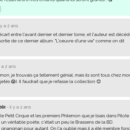
 y a 2 ans
écart entre l'avant dernier et dernier tome, et l'auteur est déc
sortie de ce dernier album. "L'oeuvre d'une vie" comme on dit
y a 2 ans
mon, je trouvais ça tellement génial, mais ils sont tous chez mo
jetés 😱). Il faudrait que je refasse la collection 😊
pin
- il y a 2 ans
 le Petit Cirque et les premiers Philemon que je lisais dans Pilote 
t un véritable poète, c'était un peu le Brassens de la BD.
 gnangnan pour autant. On l'a oublié mais il a été membre fond