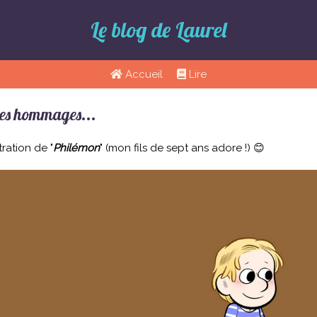
Le blog de Laurel
Accueil
Lire
des hommages...
tration de "
Philémon
" (mon fils de sept ans adore !) 😊