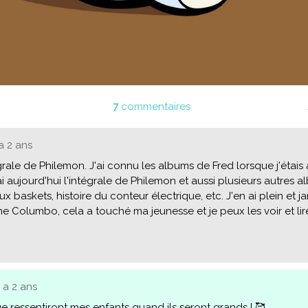
7
commentaires
 a 2 ans
tégrale de Philemon. J'ai connu les albums de Fred lorsque j'étais 
ai aujourd'hui l'intégrale de Philemon et aussi plusieurs autres
x baskets, histoire du conteur électrique, etc. J'en ai plein et j
me Columbo, cela a touché ma jeunesse et je peux les voir et lire 
y a 2 ans
e ressentiront mes enfants quand ils seront grands ! 🥰