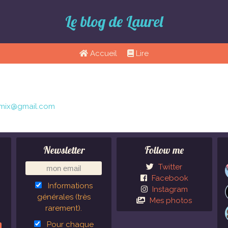
Le blog de Laurel
Accueil
Lire
omix@gmail.com
Newsletter
Follow me
Twitter
Facebook
Informations
Instagram
générales (très
Mes photos
rarement).
Pour chaque