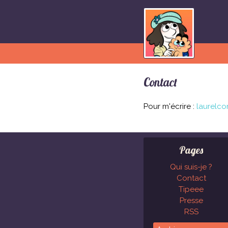
Contact
Pour m'écrire :
laurelc
Pages
Qui suis-je ?
Contact
Tipeee
Presse
RSS