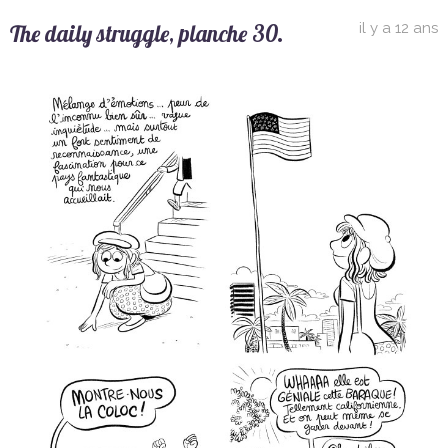
The daily struggle, planche 30.
il y a 12 ans