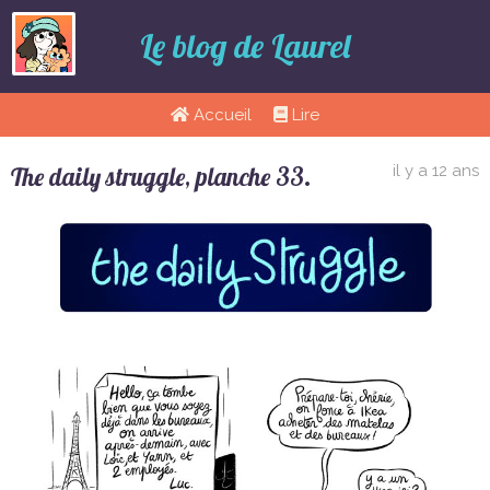
Le blog de Laurel
Accueil
Lire
The daily struggle, planche 33.
il y a 12 ans