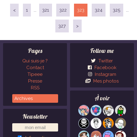
<
1
...
321
322
323
324
325
...
327
>
Pages
Follow me
Qui suis-je ?
Twitter
Contact
Facebook
Tipeee
Instagram
Presse
Mes photos
RSS
À voir
Newsletter