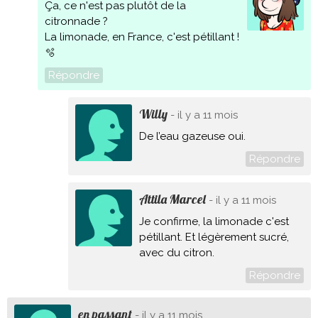
Ça, ce n'est pas plutôt de la
citronnade ?
La limonade, en France, c'est pétillant !
🫧
Répondre
Willy
- il y a 11 mois
De l’eau gazeuse oui.
Répondre
Attila Marcel
- il y a 11 mois
Je confirme, la limonade c'est
pétillant. Et légèrement sucré,
avec du citron.
Répondre
en passant
- il y a 11 mois