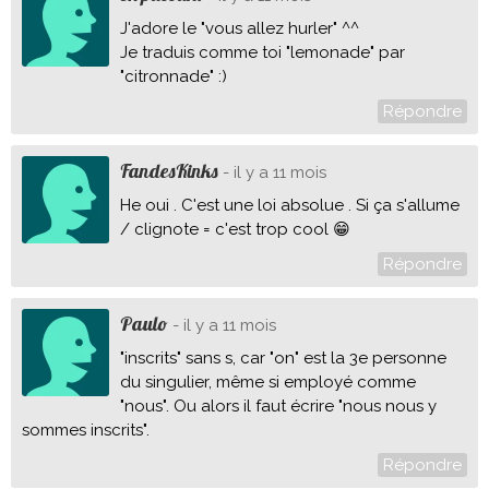
J'adore le "vous allez hurler" ^^
Je traduis comme toi "lemonade" par
"citronnade" :)
Répondre
FandesKinks
- il y a 11 mois
He oui . C'est une loi absolue . Si ça s'allume
/ clignote = c'est trop cool 😁
Répondre
Paulo
- il y a 11 mois
"inscrits" sans s, car "on" est la 3e personne
du singulier, même si employé comme
"nous". Ou alors il faut écrire "nous nous y
sommes inscrits".
Répondre