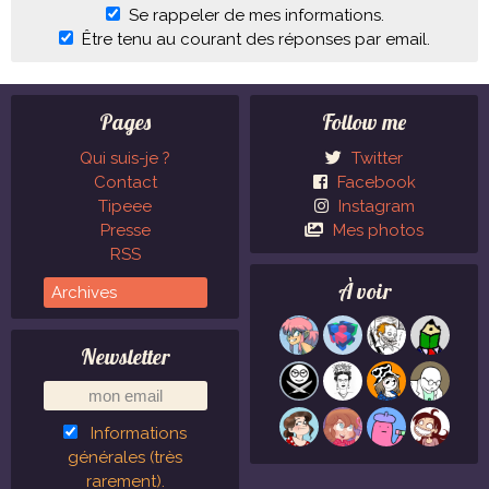
Se rappeler de mes informations.
Être tenu au courant des réponses par email.
Pages
Follow me
Qui suis-je ?
Twitter
Contact
Facebook
Tipeee
Instagram
Presse
Mes photos
RSS
À voir
Newsletter
Informations
générales (très
rarement).