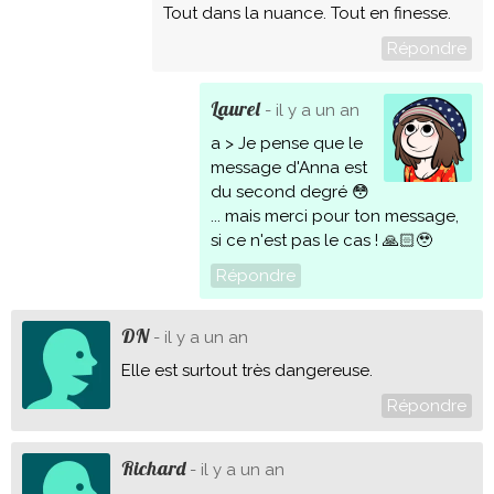
Tout dans la nuance. Tout en finesse.
Répondre
Laurel
- il y a un an
a > Je pense que le
message d'Anna est
du second degré 😳
... mais merci pour ton message,
si ce n'est pas le cas ! 🙏🏻🥹
Répondre
DN
- il y a un an
Elle est surtout très dangereuse.
Répondre
Richard
- il y a un an