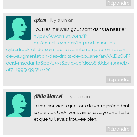
Répondre
Epiem
- il y a un an
Tout les mauvais goût sont dans la nature :
https://www.msn.com/fr-
be/actualite/other/la-production-du-
cybertruck-et-du-semi-de-tesla-interrompue-en-raison-
de-l-augmentation-des-droits-de-douane/ar-AA1D2C0F?
ocid=msedgntp&pc=U531&cvid=0cfd61b838d144099db7
af7a1995e395&ei=20
Répondre
Attila Marcel
- il y a un an
Je me souviens que lors de votre précédent
séjour aux USA, vous aviez essayé une Tesla
et que tu l'avais trouvée bien.
Répondre