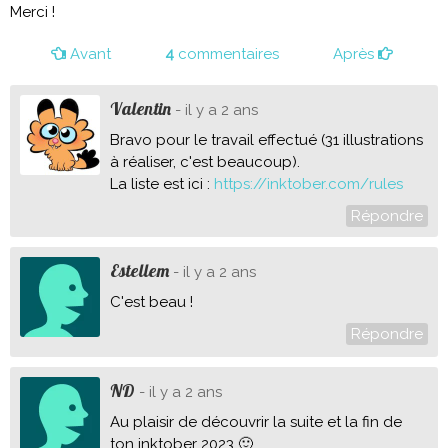
Merci !
Avant
4
commentaires
Après
Valentin
- il y a 2 ans
Bravo pour le travail effectué (31 illustrations
à réaliser, c'est beaucoup).
La liste est ici :
https://inktober.com/rules
Répondre
Estellem
- il y a 2 ans
C'est beau !
Répondre
ND
- il y a 2 ans
Au plaisir de découvrir la suite et la fin de
ton inktober 2023 🙂