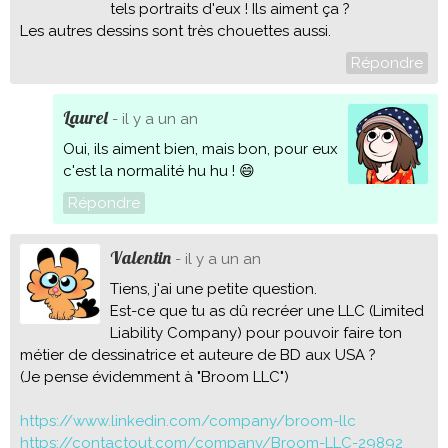
tels portraits d'eux ! Ils aiment ça ?
Les autres dessins sont très chouettes aussi.
Répondre
Laurel
- il y a un an
Oui, ils aiment bien, mais bon, pour eux
c'est la normalité hu hu ! 😄
Répondre
Valentin
- il y a un an
Tiens, j'ai une petite question.
Est-ce que tu as dû recréer une LLC (Limited
Liability Company) pour pouvoir faire ton
métier de dessinatrice et auteure de BD aux USA ?
(Je pense évidemment à "Broom LLC")
https://www.linkedin.com/company/broom-llc
https://contactout.com/company/Broom-LLC-29892