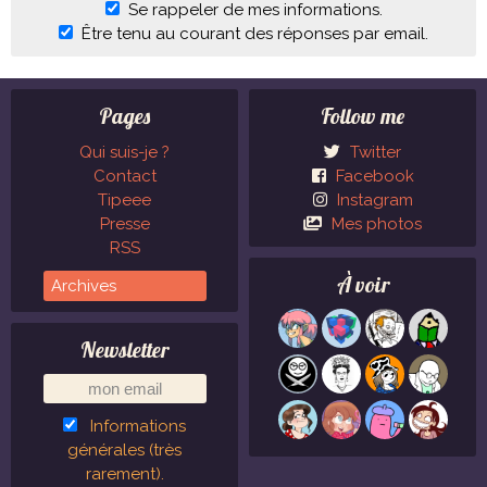
Se rappeler de mes informations.
Être tenu au courant des réponses par email.
Pages
Follow me
Qui suis-je ?
Twitter
Contact
Facebook
Tipeee
Instagram
Presse
Mes photos
RSS
À voir
Newsletter
Informations
générales (très
rarement).