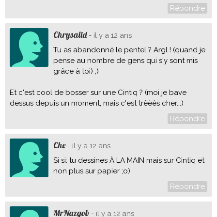
Répondre
Chrysalid
- il y a 12 ans
Tu as abandonné le pentel ? Argl ! (quand je
pense au nombre de gens qui s'y sont mis
grâce à toi) ;)
Et c'est cool de bosser sur une Cintiq ? (moi je bave
dessus depuis un moment, mais c'est trèèès cher...)
Répondre
Che
- il y a 12 ans
Si si: tu dessines À LA MAIN mais sur Cintiq et
non plus sur papier ;o)
Répondre
MrNazgob
- il y a 12 ans